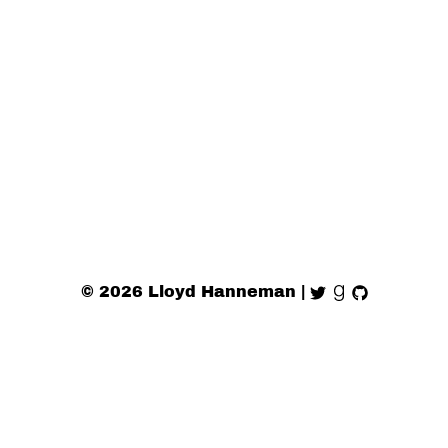
©
2026
Lloyd Hanneman
|